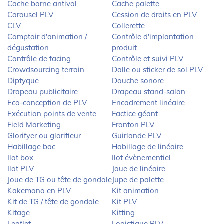
Cache borne antivol
Cache palette
Carousel PLV
Cession de droits en PLV
CLV
Collerette
Comptoir d'animation /
Contrôle d'implantation
dégustation
produit
Contrôle de facing
Contrôle et suivi PLV
Crowdsourcing terrain
Dalle ou sticker de sol PLV
Diptyque
Douche sonore
Drapeau publicitaire
Drapeau stand-salon
Eco-conception de PLV
Encadrement linéaire
Exécution points de vente
Factice géant
Field Marketing
Fronton PLV
Glorifyer ou glorifieur
Guirlande PLV
Habillage bac
Habillage de linéaire
Ilot box
Ilot évènementiel
Ilot PLV
Joue de linéaire
Joue de TG ou tête de gondole
Jupe de palette
Kakemono en PLV
Kit animation
Kit de TG / tête de gondole
Kit PLV
Kitage
Kitting
Leaflet
Logistique PLV