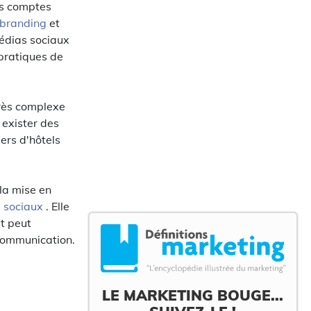
ts comptes
 branding
et
médias sociaux
 pratiques de
très complexe
 exister des
ers d'hôtels
la mise en
 sociaux
. Elle
t peut
 communication.
LE MARKETING BOUGE...