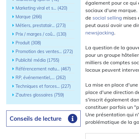
également pour ce qui 
Marketing viral et s... (420)
sociaux d'une marque. 
Marque (266)
de
social selling
mises e
peut aussi avoir une di
Métiers, prestatair... (273)
newsjacking
.
Prix / marges / coû... (130)
Produit (308)
La question de la gouv
Promotion des ventes... (272)
pour un groupe hôtelier
Publicité média (1755)
milliers de comptes soc
Référencement natu... (467)
locaux peuvent interven
RP, événementiel,.... (262)
La mise en place d'une
Techniques et forces... (227)
place d'une direction 
Z'autres glossaires (759)
s'inscrit également da
constituer parfois un "
Une présentation qui n
Conseils de lecture
problématique de la go