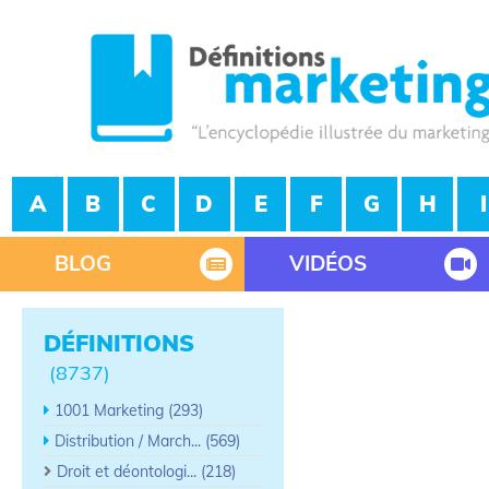
A
B
C
D
E
F
G
H
I
BLOG
VIDÉOS
DÉFINITIONS
(8737)
1001 Marketing (293)
Distribution / March... (569)
Droit et déontologi... (218)