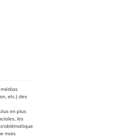
s médias
on, etc.) des
plus en plus
ciales, les
 problématique
ue mais