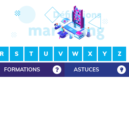
R
S
T
U
V
W
X
Y
Z
FORMATIONS
ASTUCES