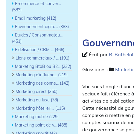
E-commerce et conver...
(583)
Email marketing (412)
Environnement digita... (383)
Etudes / Consommateu...
Gouvernanc
(451)
Fidélisation / CRM ... (466)
Écrit par
B. Bathelot
Liens commerciaux / ... (191)
Marketing BtoB ou B2... (232)
Glossaires :
Marketin
Marketing d'influenc... (219)
Marketing des donné... (142)
Vue sous l'angle d'une
Marketing direct (350)
sociaux fait référence à
Marketing du luxe (78)
activités de publication
Cette nécessité de gouv
Marketing hôtelier ... (115)
complexe à mettre en pl
Marketing mobile (229)
comptes sociaux de mar
Marketing point de v... (488)
de gouvernance se pose 
Marketing sportif (42)