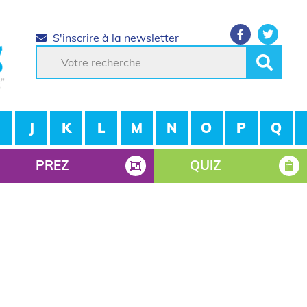
S'inscrire à la newsletter
J
K
L
M
N
O
P
Q
PREZ
QUIZ