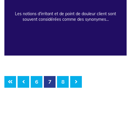
Les notions d'irritant et de point de douleur client sont
souvent considérées comme des synonymes...
6
7
8