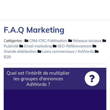
F.A.Q Marketing
Catégories :
CRM-CRC-Fidélisation
Réseaux sociaux
Publicité
Email marketing
SEO-Référencement
Grande distribution
Liens commerciaux / AdWords
B2B
Quel est l'intérêt de multiplier
les groupes d'annonces
AdWords ?