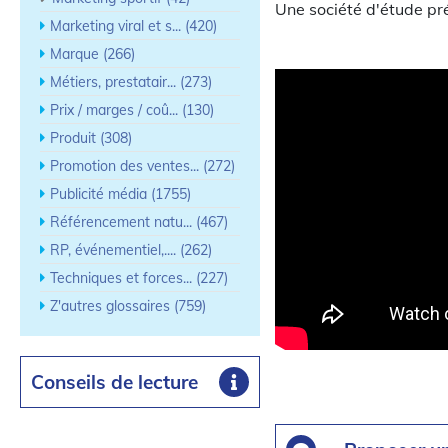
Une société d'étude pré
Marketing viral et s... (420)
Marque (266)
Métiers, prestatair... (273)
Prix / marges / coû... (130)
Produit (308)
Promotion des ventes... (272)
Publicité média (1755)
Référencement natu... (467)
RP, événementiel,.... (262)
Techniques et forces... (227)
Z'autres glossaires (759)
Conseils de lecture