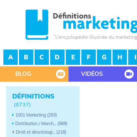
A
B
C
D
E
F
G
H
I
BLOG
VIDÉOS
DÉFINITIONS
(8737)
1001 Marketing (293)
Distribution / March... (569)
Droit et déontologi... (218)