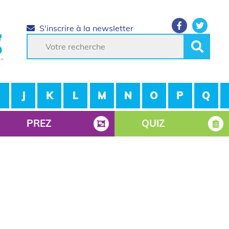
S'inscrire à la newsletter
J
K
L
M
N
O
P
Q
PREZ
QUIZ