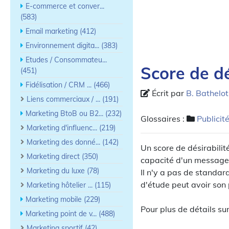
E-commerce et conver...
(583)
Email marketing (412)
Environnement digita... (383)
Etudes / Consommateu...
Score de dé
(451)
Fidélisation / CRM ... (466)
Écrit par
B. Bathelot
Liens commerciaux / ... (191)
Marketing BtoB ou B2... (232)
Glossaires :
Publicit
Marketing d'influenc... (219)
Marketing des donné... (142)
Un score de désirabilit
Marketing direct (350)
capacité d'un message 
Marketing du luxe (78)
Il n'y a pas de standar
d'étude peut avoir son
Marketing hôtelier ... (115)
Marketing mobile (229)
Pour plus de détails su
Marketing point de v... (488)
Marketing sportif (42)