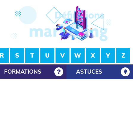
R
S
T
U
V
W
X
Y
Z
FORMATIONS
ASTUCES