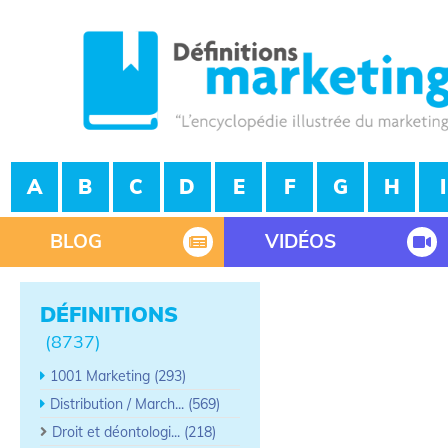
A
B
C
D
E
F
G
H
I
BLOG
VIDÉOS
DÉFINITIONS
(8737)
1001 Marketing (293)
Distribution / March... (569)
Droit et déontologi... (218)