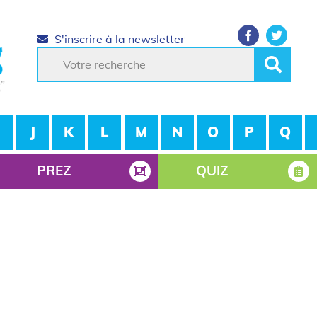
S'inscrire à la newsletter
J
K
L
M
N
O
P
Q
PREZ
QUIZ