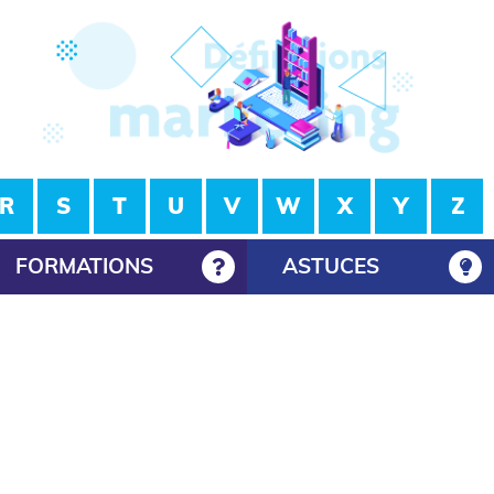
R
S
T
U
V
W
X
Y
Z
FORMATIONS
ASTUCES