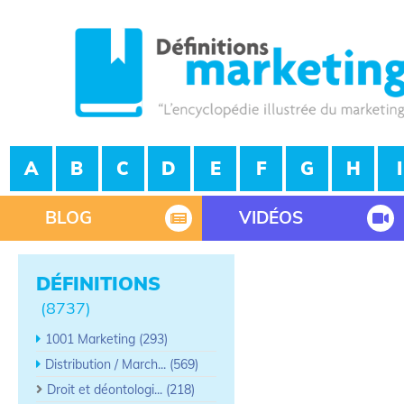
A
B
C
D
E
F
G
H
I
BLOG
VIDÉOS
DÉFINITIONS
(8737)
1001 Marketing (293)
Distribution / March... (569)
Droit et déontologi... (218)