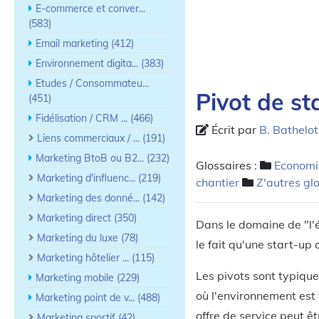
E-commerce et conver...
(583)
Email marketing (412)
Environnement digita... (383)
Etudes / Consommateu...
Pivot de st
(451)
Fidélisation / CRM ... (466)
Écrit par
B. Bathelot
Liens commerciaux / ... (191)
Marketing BtoB ou B2... (232)
Glossaires :
Economie
Marketing d'influenc... (219)
chantier
Z'autres gl
Marketing des donné... (142)
Marketing direct (350)
Dans le domaine de "l'é
Marketing du luxe (78)
le fait qu'une start-up
Marketing hôtelier ... (115)
Les pivots sont typique
Marketing mobile (229)
où l'environnement est 
Marketing point de v... (488)
offre de service peut ê
Marketing sportif (42)