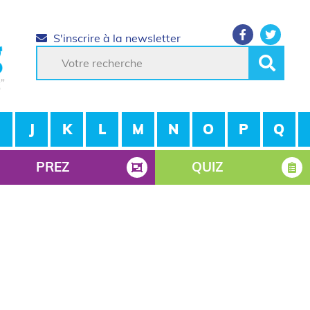
S'inscrire à la newsletter
J
K
L
M
N
O
P
Q
PREZ
QUIZ