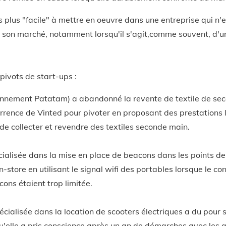
rs plus "facile" à mettre en oeuvre dans une entreprise qui n'
ur son marché, notamment lorsqu'il s'agit,comme souvent, d'u
ivots de start-ups :
ennement Patatam) a abandonné la revente de textile de se
urrence de Vinted pour pivoter en proposant des prestations 
de collecter et revendre des textiles seconde main.
ialisée dans la mise en place de beacons dans les points de
in-store en utilisant le signal wifi des portables lorsque le con
ons étaient trop limitée.
écialisée dans la location de scooters électriques a du pour 
qu'elle a pris conscience après un an de démarches avec les 