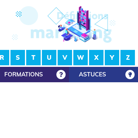
R
S
T
U
V
W
X
Y
Z
FORMATIONS
ASTUCES