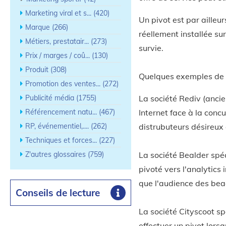
Marketing viral et s... (420)
Un pivot est par ailleu
Marque (266)
réellement installée s
Métiers, prestatair... (273)
survie.
Prix / marges / coû... (130)
Produit (308)
Quelques exemples de p
Promotion des ventes... (272)
La société Rediv (anci
Publicité média (1755)
Internet face à la conc
Référencement natu... (467)
distrubuteurs désireux 
RP, événementiel,.... (262)
Techniques et forces... (227)
La société Bealder spéc
Z'autres glossaires (759)
pivoté vers l'analytics 
que l'audience des beac
Conseils de lecture
La société Cityscoot sp
effectuer un pivot lors