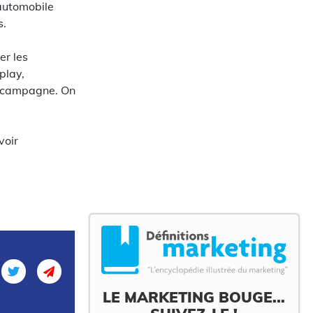
 automobile
s.
er les
play,
 la campagne. On
voir
LE MARKETING BOUGE...