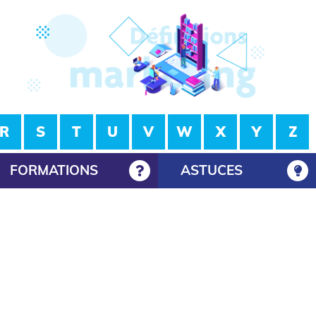
R
S
T
U
V
W
X
Y
Z
FORMATIONS
ASTUCES