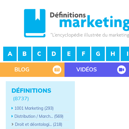
A
B
C
D
E
F
G
H
I
BLOG
VIDÉOS
DÉFINITIONS
(8737)
1001 Marketing (293)
Distribution / March... (569)
Droit et déontologi... (218)