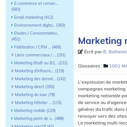
E-commerce et conver...
(583)
Email marketing (412)
Environnement digita... (383)
Etudes / Consommateu...
Marketing m
(451)
Fidélisation / CRM ... (466)
Écrit par
B. Bathelot
Liens commerciaux / ... (191)
Marketing BtoB ou B2... (232)
Glossaires :
1001 Ma
Marketing d'influenc... (219)
Marketing des donné... (142)
L'expression de marketi
Marketing direct (350)
campagnes marketing mi
Marketing du luxe (78)
marketing nationale po
de service ou d'agence
Marketing hôtelier ... (115)
générer du trafic dans l
Marketing mobile (229)
renvoyer vers des site
Marketing point de v... (488)
Le marketing multi-loc
Marketing sportif (42)