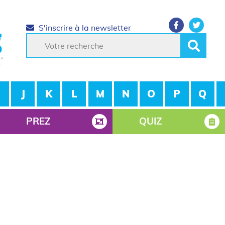
S'inscrire à la newsletter
J
K
L
M
N
O
P
Q
PREZ
QUIZ