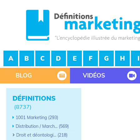
A
B
C
D
E
F
G
H
I
BLOG
VIDÉOS
DÉFINITIONS
(8737)
1001 Marketing (293)
Distribution / March... (569)
Droit et déontologi... (218)