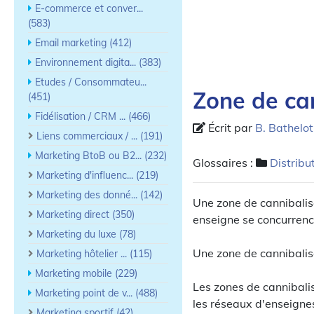
E-commerce et conver...
(583)
Email marketing (412)
Environnement digita... (383)
Etudes / Consommateu...
Zone de ca
(451)
Fidélisation / CRM ... (466)
Écrit par
B. Bathelot
Liens commerciaux / ... (191)
Marketing BtoB ou B2... (232)
Glossaires :
Distribu
Marketing d'influenc... (219)
Marketing des donné... (142)
Une zone de cannibalis
Marketing direct (350)
enseigne se concurrenc
Marketing du luxe (78)
Une zone de cannibalis
Marketing hôtelier ... (115)
Marketing mobile (229)
Les zones de cannibali
Marketing point de v... (488)
les réseaux d'enseignes
Marketing sportif (42)