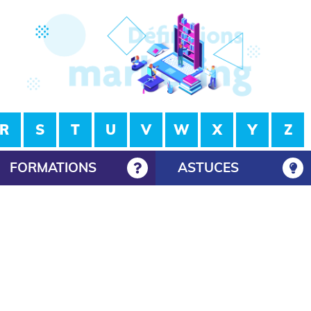
R
S
T
U
V
W
X
Y
Z
FORMATIONS
ASTUCES