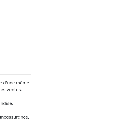
nte d'une même
des ventes.
ndise.
ancassurance,