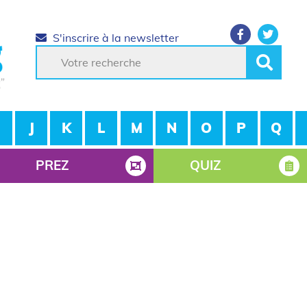
S'inscrire à la newsletter
J
K
L
M
N
O
P
Q
PREZ
QUIZ