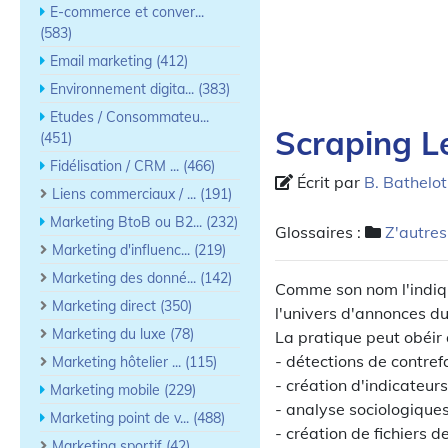
E-commerce et conver...
(583)
Email marketing (412)
Environnement digita... (383)
Etudes / Consommateu...
Scraping L
(451)
Fidélisation / CRM ... (466)
Écrit par
B. Bathelot
Liens commerciaux / ... (191)
Marketing BtoB ou B2... (232)
Glossaires :
Z'autres
Marketing d'influenc... (219)
Marketing des donné... (142)
Comme son nom l'indiqu
Marketing direct (350)
l'univers d'annonces du
Marketing du luxe (78)
La pratique peut obéir à
- détections de contref
Marketing hôtelier ... (115)
- création d'indicateurs 
Marketing mobile (229)
- analyse sociologique
Marketing point de v... (488)
- création de fichiers 
Marketing sportif (42)