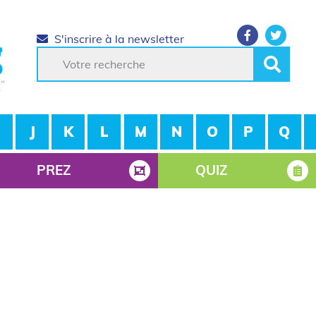
S'inscrire à la newsletter
J
K
L
M
N
O
P
Q
PREZ
QUIZ