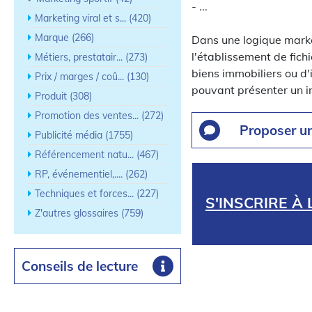
- ...
Marketing viral et s... (420)
Marque (266)
Dans une logique market
l'établissement de fich
Métiers, prestatair... (273)
biens immobiliers ou d'i
Prix / marges / coû... (130)
pouvant présenter un i
Produit (308)
Promotion des ventes... (272)
Proposer u
Publicité média (1755)
Référencement natu... (467)
RP, événementiel,.... (262)
Techniques et forces... (227)
S'INSCRIRE À
Z'autres glossaires (759)
Conseils de lecture