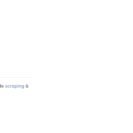
 de
scraping
à