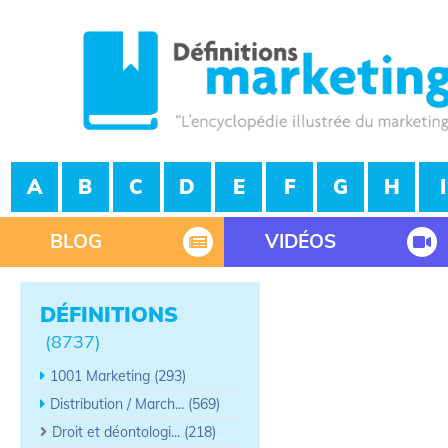
A
B
C
D
E
F
G
H
I
BLOG
VIDÉOS
DÉFINITIONS
(8737)
1001 Marketing (293)
Distribution / March... (569)
Droit et déontologi... (218)