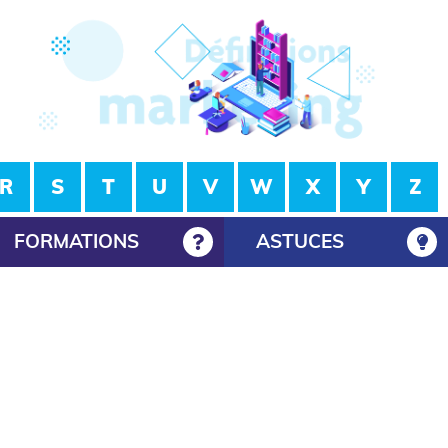
R
S
T
U
V
W
X
Y
Z
FORMATIONS
ASTUCES