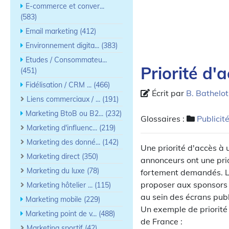
E-commerce et conver...
(583)
Email marketing (412)
Environnement digita... (383)
Etudes / Consommateu...
Priorité d'
(451)
Fidélisation / CRM ... (466)
Écrit par
B. Bathelot
Liens commerciaux / ... (191)
Marketing BtoB ou B2... (232)
Glossaires :
Publicit
Marketing d'influenc... (219)
Marketing des donné... (142)
Une priorité d'accès à
Marketing direct (350)
annonceurs ont une prio
Marketing du luxe (78)
fortement demandés. La
proposer aux sponsors 
Marketing hôtelier ... (115)
au sein des écrans publi
Marketing mobile (229)
Un exemple de priorité
Marketing point de v... (488)
de France :
Marketing sportif (42)