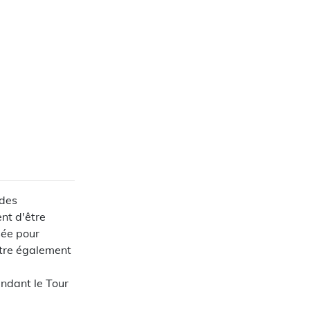
 des
ent d'être
sée pour
ître également
ndant le Tour