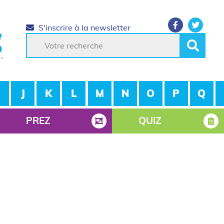
S'inscrire à la newsletter
J
K
L
M
N
O
P
Q
PREZ
QUIZ