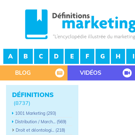
A
B
C
D
E
F
G
H
I
BLOG
VIDÉOS
DÉFINITIONS
(8737)
1001 Marketing (293)
Distribution / March... (569)
Droit et déontologi... (218)