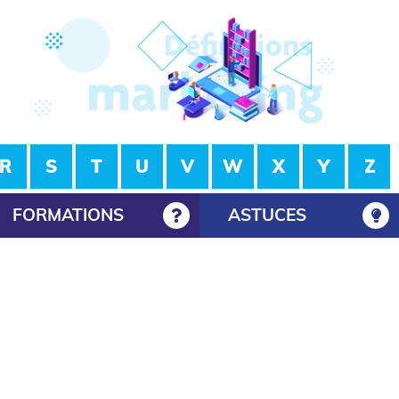
R
S
T
U
V
W
X
Y
Z
FORMATIONS
ASTUCES