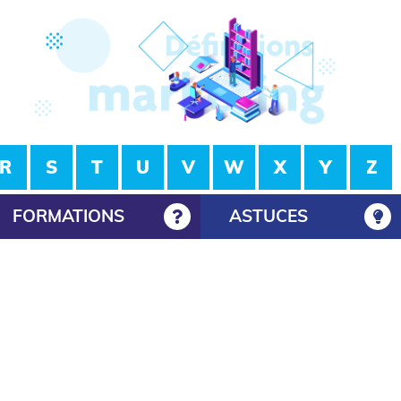
R
S
T
U
V
W
X
Y
Z
FORMATIONS
ASTUCES