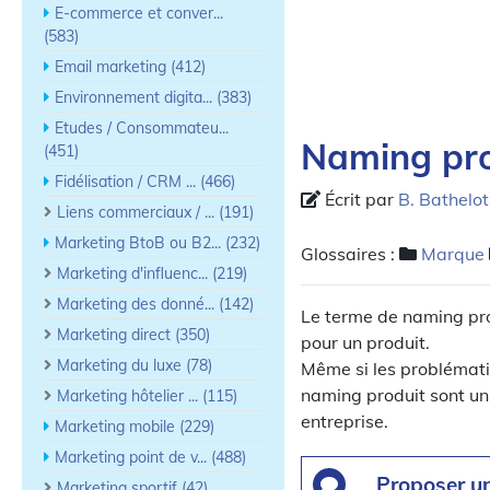
E-commerce et conver...
(583)
Email marketing (412)
Environnement digita... (383)
Etudes / Consommateu...
Naming pro
(451)
Fidélisation / CRM ... (466)
Écrit par
B. Bathelot
Liens commerciaux / ... (191)
Marketing BtoB ou B2... (232)
Glossaires :
Marque
Marketing d'influenc... (219)
Marketing des donné... (142)
Le terme de naming pro
Marketing direct (350)
pour un produit.
Marketing du luxe (78)
Même si les problématiq
naming produit sont un
Marketing hôtelier ... (115)
entreprise.
Marketing mobile (229)
Marketing point de v... (488)
Proposer u
Marketing sportif (42)