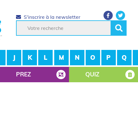
S'inscrire à la newsletter
J
K
L
M
N
O
P
Q
PREZ
QUIZ