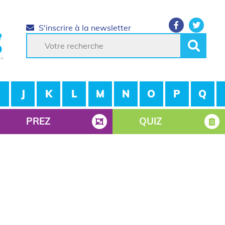
S'inscrire à la newsletter
J
K
L
M
N
O
P
Q
PREZ
QUIZ