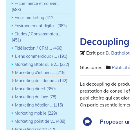
E-commerce et conver...
(583)
Email marketing (412)
Environnement digita... (383)
Etudes / Consommateu...
Decoupling
(451)
Fidélisation / CRM ... (466)
Écrit par
B. Bathelot
Liens commerciaux / ... (191)
Marketing BtoB ou B2... (232)
Glossaires :
Publicit
Marketing d'influenc... (219)
Marketing des donné... (142)
Le decoupling de produc
Marketing direct (350)
prestation de conseil 
Marketing du luxe (78)
publicitaire qui est alo
On parle essentielleme
Marketing hôtelier ... (115)
Marketing mobile (229)
Proposer u
Marketing point de v... (488)
Marketing sportif (42)