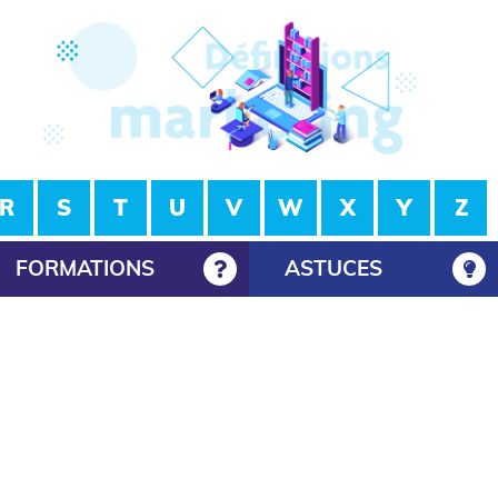
R
S
T
U
V
W
X
Y
Z
FORMATIONS
ASTUCES