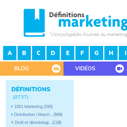
A
B
C
D
E
F
G
H
I
BLOG
VIDÉOS
DÉFINITIONS
(8737)
1001 Marketing (293)
Distribution / March... (569)
Droit et déontologi... (218)