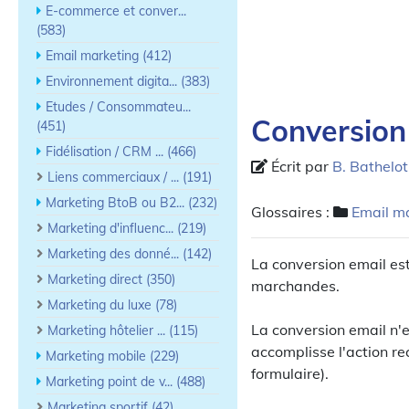
E-commerce et conver...
(583)
Email marketing (412)
Environnement digita... (383)
Etudes / Consommateu...
Conversion
(451)
Fidélisation / CRM ... (466)
Écrit par
B. Bathelot
Liens commerciaux / ... (191)
Marketing BtoB ou B2... (232)
Glossaires :
Email m
Marketing d'influenc... (219)
Marketing des donné... (142)
La conversion email es
Marketing direct (350)
marchandes.
Marketing du luxe (78)
La conversion email n'es
Marketing hôtelier ... (115)
accomplisse l'action re
Marketing mobile (229)
formulaire).
Marketing point de v... (488)
Marketing sportif (42)