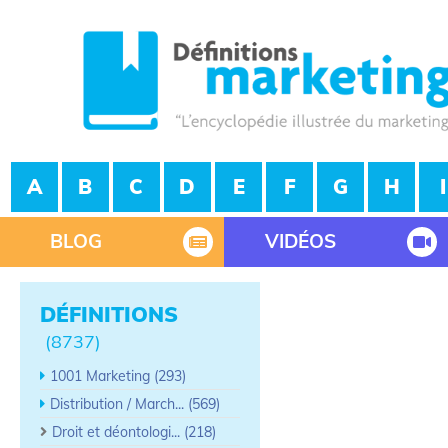
A
B
C
D
E
F
G
H
I
BLOG
VIDÉOS
DÉFINITIONS
(8737)
1001 Marketing (293)
Distribution / March... (569)
Droit et déontologi... (218)