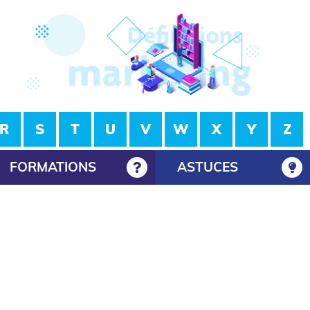
R
S
T
U
V
W
X
Y
Z
FORMATIONS
ASTUCES