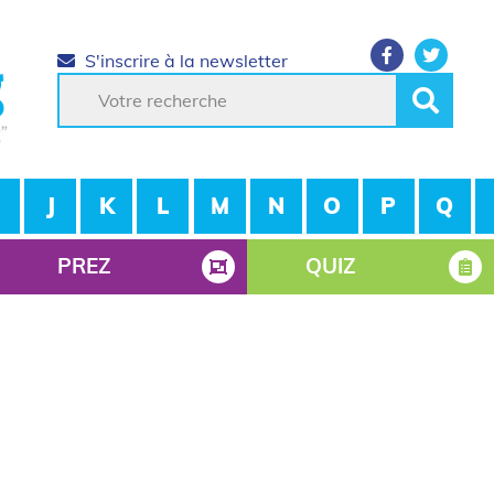
S'inscrire à la newsletter
J
K
L
M
N
O
P
Q
PREZ
QUIZ