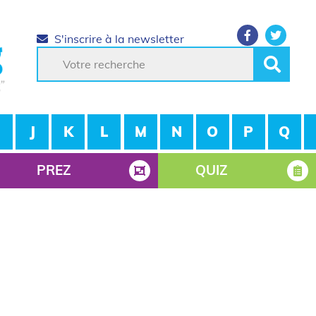
S'inscrire à la newsletter
J
K
L
M
N
O
P
Q
PREZ
QUIZ