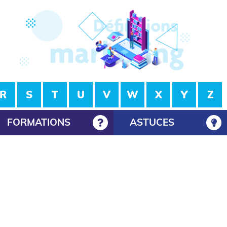
R
S
T
U
V
W
X
Y
Z
FORMATIONS
ASTUCES