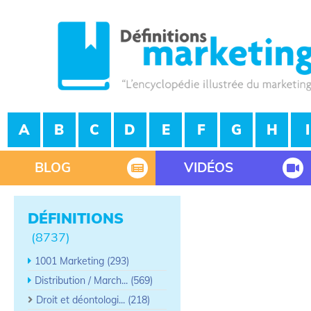
A
B
C
D
E
F
G
H
I
BLOG
VIDÉOS
DÉFINITIONS
(8737)
1001 Marketing (293)
Distribution / March... (569)
Droit et déontologi... (218)