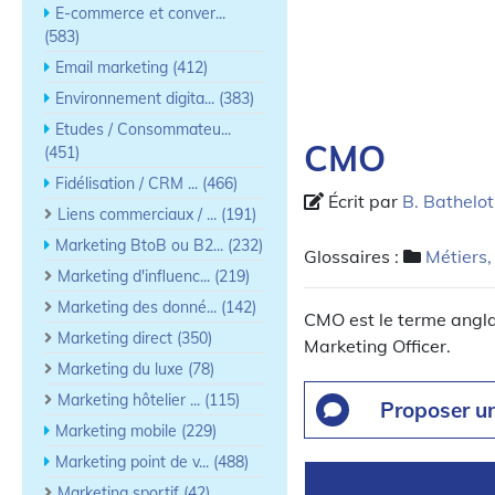
E-commerce et conver...
(583)
Email marketing (412)
Environnement digita... (383)
Etudes / Consommateu...
CMO
(451)
Fidélisation / CRM ... (466)
Écrit par
B. Bathelot
Liens commerciaux / ... (191)
Marketing BtoB ou B2... (232)
Glossaires :
Métiers, 
Marketing d'influenc... (219)
Marketing des donné... (142)
CMO est le terme angla
Marketing direct (350)
Marketing Officer.
Marketing du luxe (78)
Marketing hôtelier ... (115)
Proposer u
Marketing mobile (229)
Marketing point de v... (488)
Marketing sportif (42)