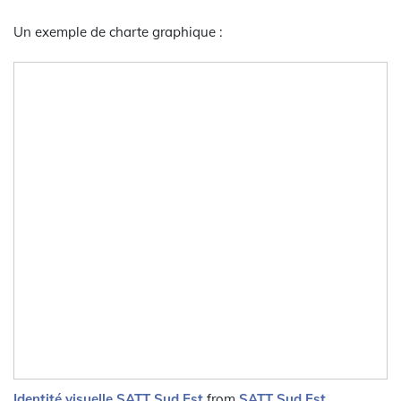
Un exemple de charte graphique :
Identité visuelle SATT Sud Est
from
SATT Sud Est