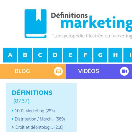
A
B
C
D
E
F
G
H
I
BLOG
VIDÉOS
DÉFINITIONS
(8737)
1001 Marketing (293)
Distribution / March... (569)
Droit et déontologi... (218)