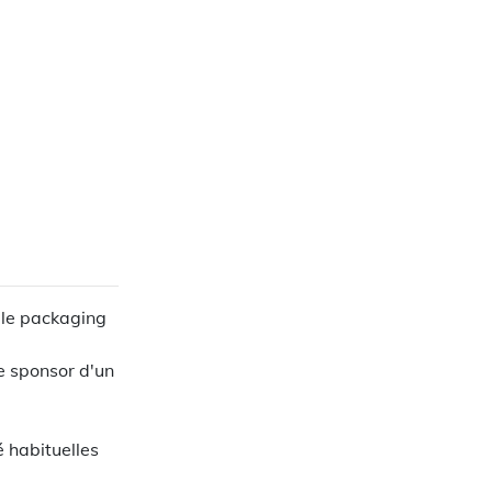
r le packaging
re sponsor d'un
té habituelles