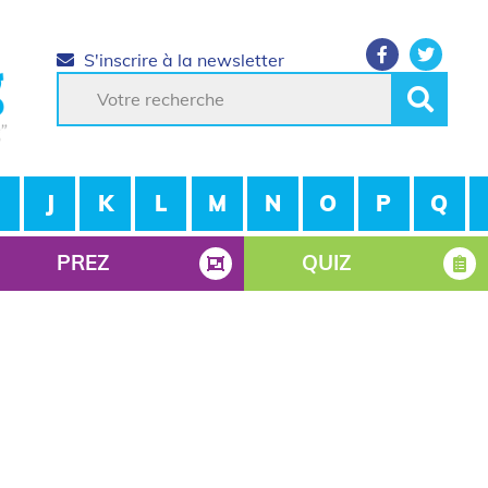
S'inscrire à la newsletter
J
K
L
M
N
O
P
Q
PREZ
QUIZ