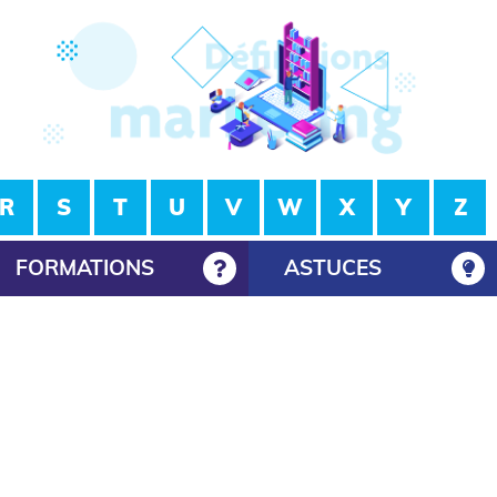
R
S
T
U
V
W
X
Y
Z
FORMATIONS
ASTUCES