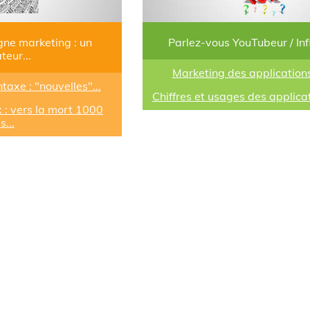
e marketing : un
Parlez-vous YouTubeur / Inf
teur...
Marketing des application
axe : "nouvelles"...
Chiffres et usages des applica
 : vers la mort 1000
s...