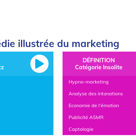
die illustrée du marketing
DÉFINITION
zz
Catégorie Insolite
Hypno-marketing
Analyse des intonations
Economie de l'émotion
Publicité ASMR
Captologie