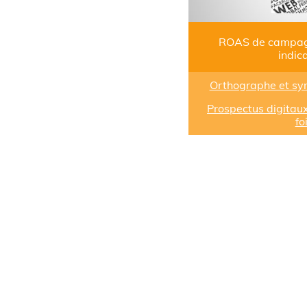
ROAS de campagn
indica
Orthographe et synt
Prospectus digitaux
foi