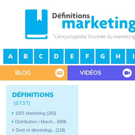
A
B
C
D
E
F
G
H
I
BLOG
VIDÉOS
DÉFINITIONS
(8737)
1001 Marketing (293)
Distribution / March... (569)
Droit et déontologi... (218)