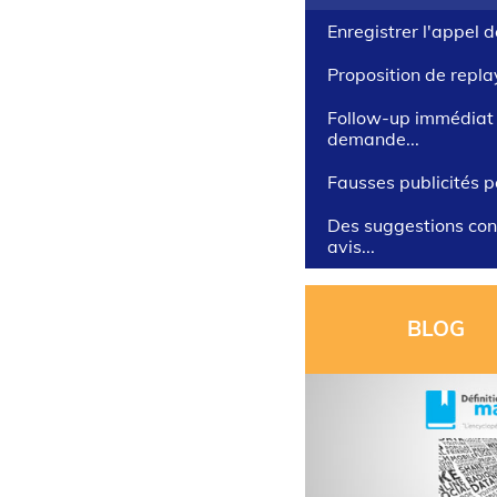
Enregistrer l'appel 
Proposition de repl
Follow-up immédiat 
demande...
Fausses publicités p
Des suggestions cont
avis...
BLOG