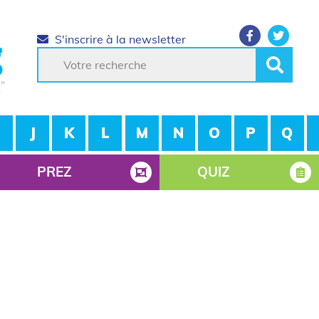
S'inscrire à la newsletter
J
K
L
M
N
O
P
Q
PREZ
QUIZ