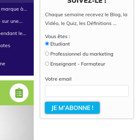
SUIVEZ-LE !
 marque à...
Chaque semaine recevez le Blog, la
 sur une...
Vidéo, le Quiz, les Définitions ...
endant le...
Vous êtes :
Etudiant
notes
Professionnel du marketing
une
Enseignant - Formateur
Votre email