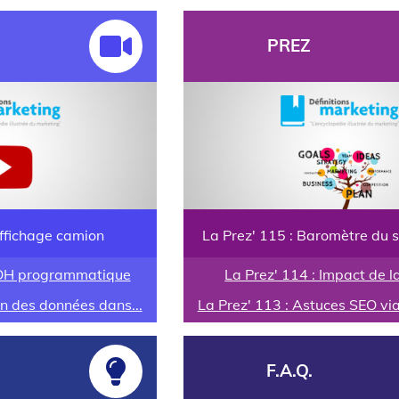
PREZ
affichage camion
La Prez' 115 : Baromètre du so
OOH programmatique
La Prez' 114 : Impact de la
on des données dans...
La Prez' 113 : Astuces SEO vi
F.A.Q.