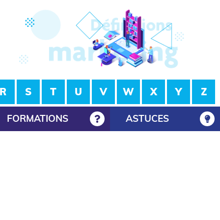
R
S
T
U
V
W
X
Y
Z
FORMATIONS
ASTUCES