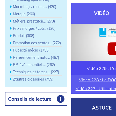
Marketing viral et s... (420)
VIDÉO
Marque (266)
Métiers, prestatair... (273)
Prix / marges / coû... (130)
Produit (308)
Promotion des ventes... (272)
Publicité média (1755)
Référencement natu... (467)
RP, événementiel,.... (262)
Vidéo 229 : L'
Techniques et forces... (227)
Z'autres glossaires (759)
Vidéo 228 : Le D
Vidéo 227 : Utilisati
Conseils de lecture
ASTUCE