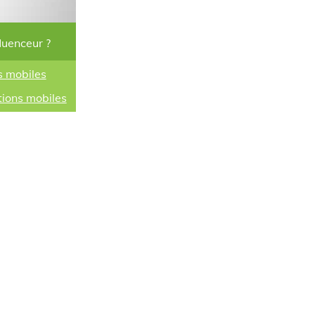
luenceur ?
s mobiles
tions mobiles