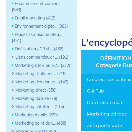
E-commerce et conver...
(583)
Email marketing (412)
Environnement digita... (383)
Etudes / Consommateu...
L'encyclopé
(451)
Fidélisation / CRM ... (466)
Liens commerciaux / ... (191)
DÉFINITION
Catégorie Bu
Marketing BtoB ou B2... (232)
Marketing d'influenc... (219)
Créateur de contenu
Marketing des donné... (142)
Marketing direct (350)
Oui Pub
Marketing du luxe (78)
Data clean room
Marketing hôtelier ... (115)
Marketing éthique
Marketing mobile (229)
Marketing point de v... (488)
Zero party data
Marketing sportif (42)